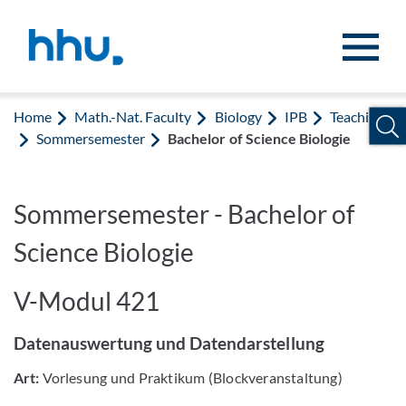
Jump to content
Jump to search
Home
Math.-Nat. Faculty
Biology
IPB
Teaching
Sommersemester
Bachelor of Science Biologie
Sommersemester - Bachelor of
Science Biologie
V-Modul 421
Datenauswertung und Datendarstellung
Art:
Vorlesung und Praktikum (Blockveranstaltung)