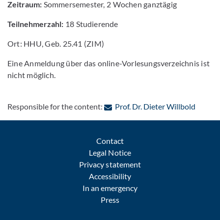
Zeitraum:
Sommersemester, 2 Wochen ganztägig
Teilnehmerzahl:
18 Studierende
Ort: HHU, Geb. 25.41 (ZIM)
Eine Anmeldung über das online-Vorlesungsverzeichnis ist
nicht möglich.
: Conta
Responsible for the content:
Prof. Dr. Dieter Willbold
Contact
Legal Notice
Privacy statement
Accessibility
In an emergency
Press