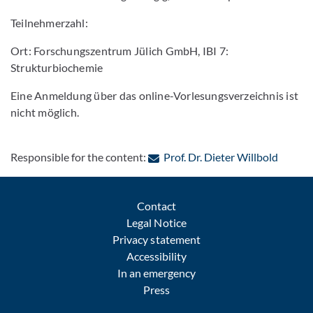
Teilnehmerzahl:
Ort: Forschungszentrum Jülich GmbH, IBI 7:
Strukturbiochemie
Eine Anmeldung über das online-Vorlesungsverzeichnis ist
nicht möglich.
: Conta
Responsible for the content:
Prof. Dr. Dieter Willbold
Contact
Legal Notice
Privacy statement
Accessibility
In an emergency
Press