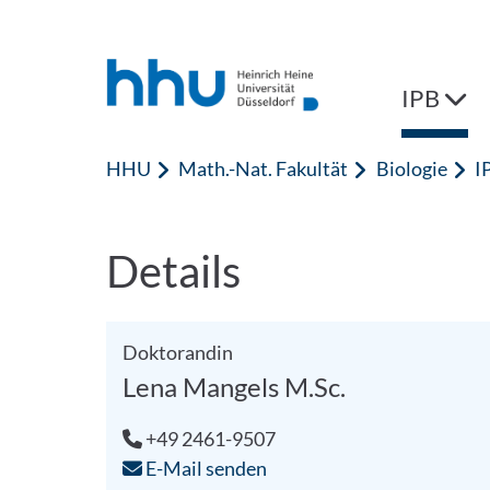
Zum Inhalt springen
Zur Suche springen
IPB
HHU
Math.-Nat. Fakultät
Biologie
I
Details
Doktorandin
Lena Mangels M.Sc.
+49 2461-9507
E-Mail senden