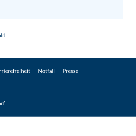
: Per E-Mail kontaktieren
old
rierefreiheit
Notfall
Presse
rf