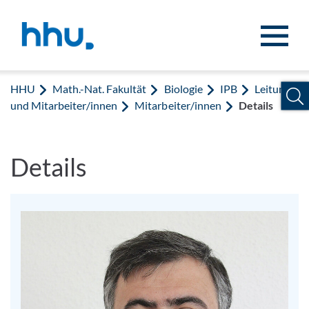
Zum Inhalt springen
Zur Suche springen
HHU
Math.-Nat. Fakultät
Biologie
IPB
Leitung
und Mitarbeiter/innen
Mitarbeiter/innen
Details
Details