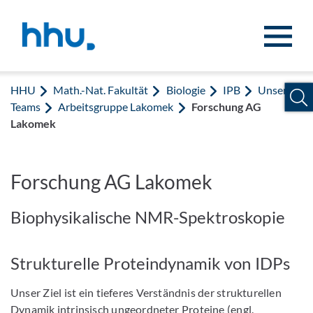
Zum Inhalt springen
Zur Suche springen
HHU
Math.-Nat. Fakultät
Biologie
IPB
Unsere
Teams
Arbeitsgruppe Lakomek
Forschung AG
Lakomek
Forschung AG Lakomek
Biophysikalische NMR-Spektroskopie
Strukturelle Proteindynamik von IDPs
Unser Ziel ist ein tieferes Verständnis der strukturellen
Dynamik intrinsisch ungeordneter Proteine (engl.